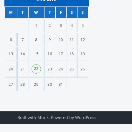
M
T
W
T
F
S
S
1
2
3
4
5
6
7
8
9
10
11
12
13
14
15
16
17
18
19
22
20
21
23
24
25
26
27
28
29
30
31
Built with Munk
. Powered by
WordPress
.