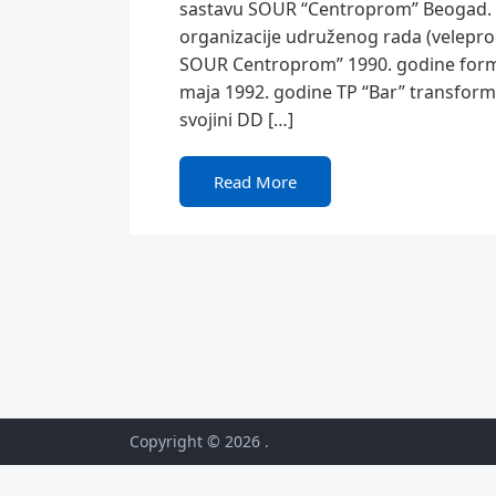
sastavu SOUR “Centroprom” Beogad. P
organizacije udruženog rada (velepro
SOUR Centroprom” 1990. godine formir
maja 1992. godine TP “Bar” transform
svojini DD […]
Read More
Copyright © 2026
.